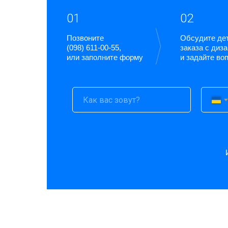
01
02
Позвоните
Обсудите де
(098) 611-00-55,
заказа с диз
или заполните форму
и задайте во