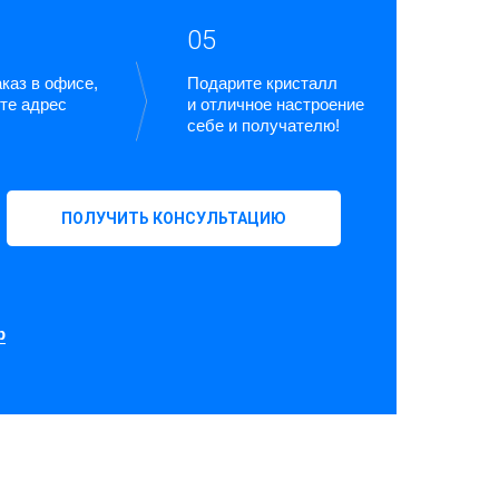
05
каз в офисе,
Подарите кристалл
те адрес
и отличное настроение
себе и получателю!
ПОЛУЧИТЬ КОНСУЛЬТАЦИЮ
p