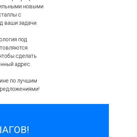
стильными новыми
сталлы с
д ваши задачи.
ология под
отовляются
 чтобы сделать
онный адрес.
аине по лучшим
предложениями!
ШАГОВ!