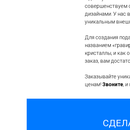
совершенствуем с
дизайнами. У нас 
уникальным внешн
Для создания под
названием «гравир
кристаллы, и как 
заказ, вам достат
Заказывайте уника
ценам!
Звоните
, 
СДЕЛА