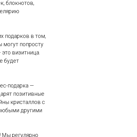
к, блокнотов,
целярию
х подарков в том,
ы могут попросту
 это визитница.
е будет
нес-подарка —
дарят позитивные
йны кристаллов с
 любыми другими
a! Мы регулярно