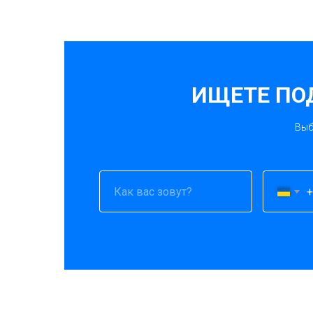
ИЩЕТЕ ПО
Выб
+