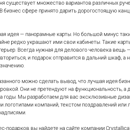
дня существует множество вариантов различных руче
 В бизнес сфере принято дарить дорогостоящую кан
ая идея — панорамные карты. Но большой минус таки
айне редко украшают ими свои кабинеты. Такие карт
терьер. Всегда нужная для делового человека вещь —
вториться, и подарок отправится в дальний шкаф, а н
азначению.
занного можно сделать вывод, что лучшая идея биз
ровкой. Они не претендуют на функциональность, а 
на годы. Мы разработаем для вас эксклюзивные диза
 логотипами компаний, текстом поздравлений или
надписями.
с-подарков вы найдете на сайте компании Crystallic