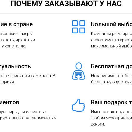
ПОЧЕМУ ЗАКАЗЫВАЮТ У НАС
ие в стране
Большой выбо
иканские лазеры
Компания регулярно
ткость, яркость и
ассортимента крист
в кристалле.
максимальный выбо
туальность
Бесплатная д
 течение дня и даже часа. В
Независимо от объе
аздники.
бесплатную доставку
лиентов
Ваш подарок 
 сувениры для известных
Именно ваш подарок
Кристаллы дарят знаменитым
любом мероприятии.
деньги.