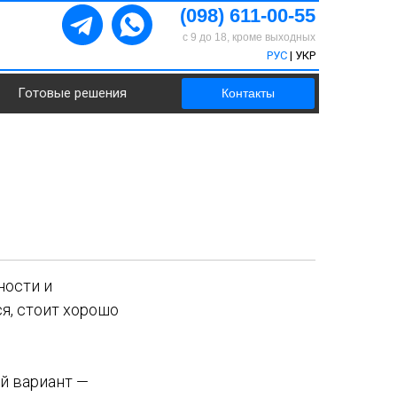
(098) 611-00-55
с 9 до 18, кроме выходных
РУС
|
УКР
Готовые решения
Контакты
ности и
я, стоит хорошо
й вариант —