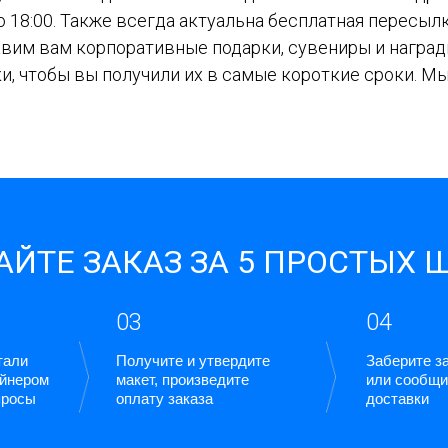
до 18:00. Также всегда актуальна бесплатная пересыл
авим вам корпоративные подарки, сувениры и награ
и, чтобы вы получили их в самые короткие сроки. М
ЙТЕ ЗАКАЗ ЗА 5 ПРОСТЫХ 
03
04
тали
Получите и утвердите
Заберите за
айнером
макет, произведите
или сообщи
просы
оплату заказа
доставки