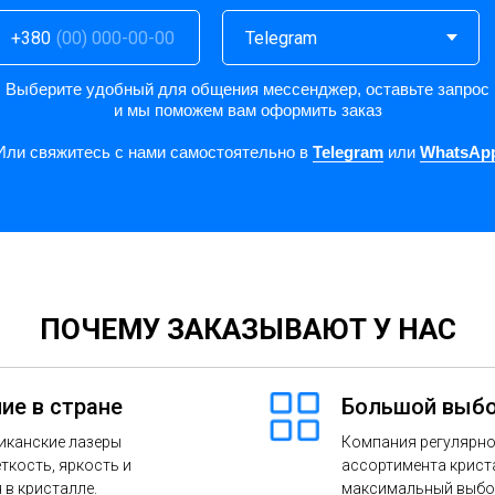
+380
Выберите удобный для общения мессенджер, оставьте запрос
и мы поможем вам оформить заказ
Или свяжитесь с нами самостоятельно в
Telegram
или
WhatsAp
ПОЧЕМУ ЗАКАЗЫВАЮТ У НАС
ие в стране
Большой выбо
иканские лазеры
Компания регулярно
ткость, яркость и
ассортимента крист
в кристалле.
максимальный выбо