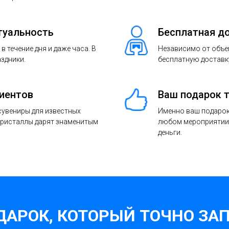
туальность
Бесплатная д
 течение дня и даже часа. В
Независимо от объе
аздники.
бесплатную доставку
лиентов
Ваш подарок 
 сувениры для известных
Именно ваш подарок
Кристаллы дарят знаменитым
любом мероприятии.
деньги.
ДАРОК, КОТОРЫЙ ТОЧНО ЗА