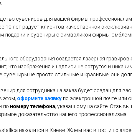
.
дство сувениров для вашей фирмы профессионалам
олее 10 лет радует клиентов качественной эксклюзив
ем подарки и сувениры с символикой фирмы: эмблемы
льного оборудования создается лазерная гравировк
чит, что изображения и надписи не сотрутся и никаки
е сувениры не просто стильные и красивые, они дол
енир для сотрудника на заказ будет создан для вас 
в этом,
оформите заявку
по электронной почте или 
и по
номеру телефона
, указанному на сайте. Отзыв
оримое доказательство нашего профессионализма.
tallica находится в Киеве. Ждем вас в гости по адресу