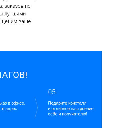
ка заказов по
ды лучшими
ы ценим ваше
ШАГОВ!
05
каз в офисе,
Подарите кристалл
те адрес
и отличное настроение
себе и получателю!