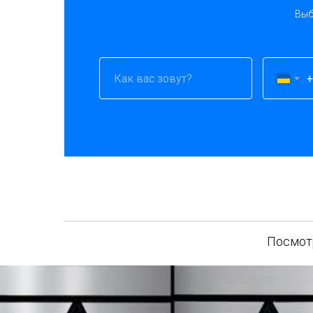
Выб
+
Посмотр