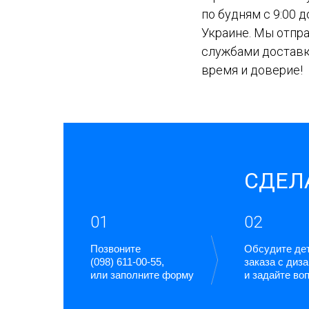
по будням с 9:00 
Украине. Мы отпр
службами доставк
время и доверие!
СДЕЛА
01
02
Позвоните
Обсудите де
(098) 611-00-55,
заказа с диз
или заполните форму
и задайте во