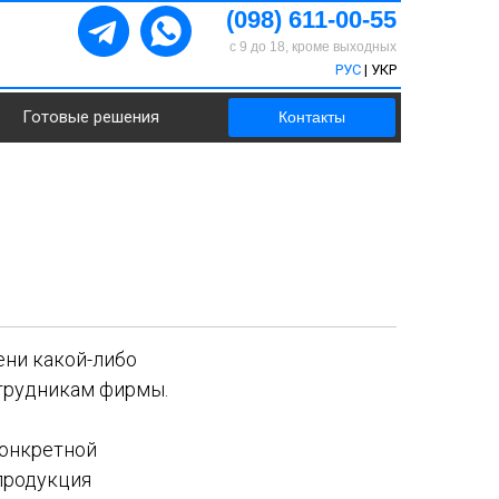
(098) 611-00-55
с 9 до 18, кроме выходных
РУС
|
УКР
Готовые решения
Контакты
м
ени какой-либо
отрудникам фирмы.
онкретной
 продукция