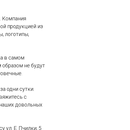
. Компания
ной продукцией из
, логотипы,
а в самом
м образом не будут
говечные.
за одни сутки.
свяжитесь с
ы наших довольных
 ул. Е. Пчилки, 5