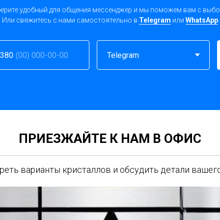
ерите удобный для общения мессенджер и мы поможем вам с выб
Или свяжитесь с нами самостоятельно в
Telegram
или
WhatsApp
380
ПРИЕЗЖАЙТЕ К НАМ В ОФИС
еть варианты кристаллов и обсудить детали вашего