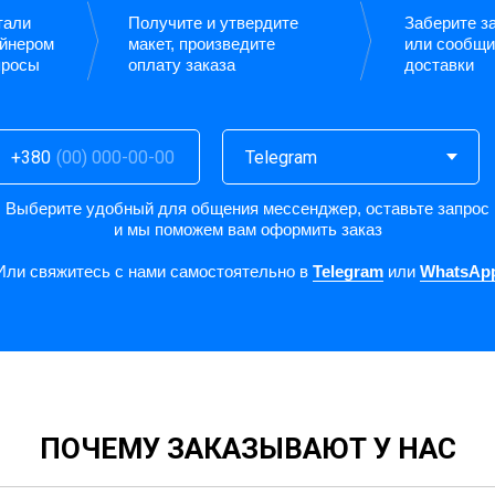
тали
Получите и утвердите
Заберите за
айнером
макет, произведите
или сообщи
просы
оплату заказа
доставки
+380
Выберите удобный для общения мессенджер, оставьте запрос
и мы поможем вам оформить заказ
Или свяжитесь с нами самостоятельно в
Telegram
или
WhatsAp
ПОЧЕМУ ЗАКАЗЫВАЮТ У НАС