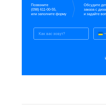
Позвоните
Обсудите де
(098) 611-00-55,
заказа с диз
или заполните форму
и задайте во