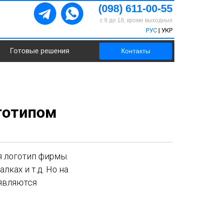
(098) 611-00-55
с 9 до 18, кроме выходных
РУС
|
УКР
Готовые решения
Контакты
готипом
 логотип фирмы.
лках и т.д. Но на
являются