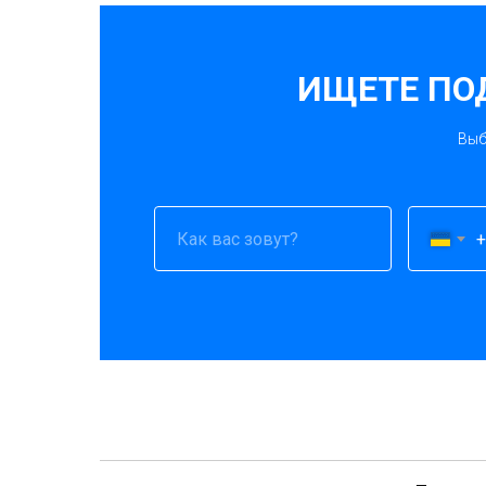
ИЩЕТЕ ПО
Выб
+