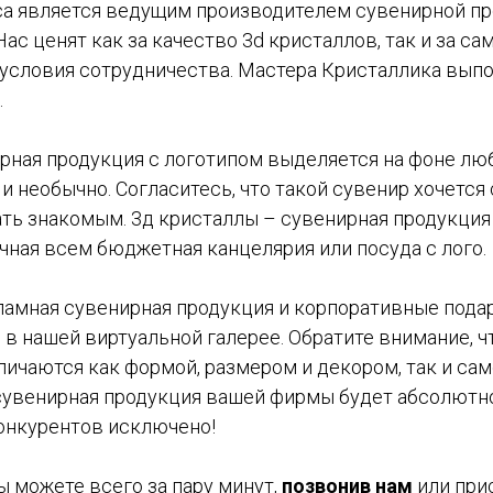
ica является ведущим производителем сувенирной пр
Нас ценят как за качество 3d кристаллов, так и за са
условия сотрудничества. Мастера Кристаллика выпо
.
рная продукция с логотипом выделяется на фоне люб
и необычно. Согласитесь, что такой сувенир хочется
ать знакомым. 3д кристаллы – сувенирная продукция
чная всем бюджетная канцелярия или посуда с лого.
амная сувенирная продукция и корпоративные подарки
в нашей виртуальной галерее. Обратите внимание, ч
личаются как формой, размером и декором, так и сам
о сувенирная продукция вашей фирмы будет абсолютн
онкурентов исключено!
 можете всего за пару минут,
позвонив нам
или при