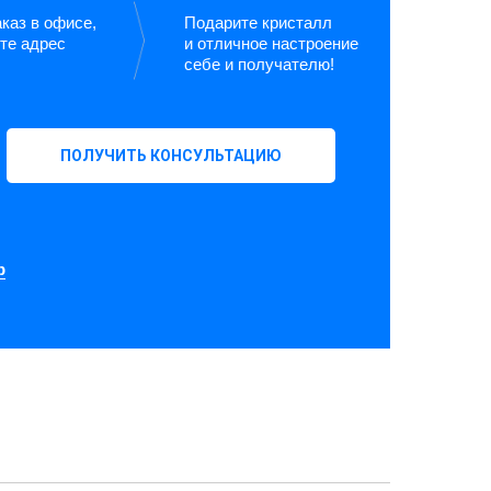
каз в офисе,
Подарите кристалл
те адрес
и отличное настроение
себе и получателю!
ПОЛУЧИТЬ КОНСУЛЬТАЦИЮ
p