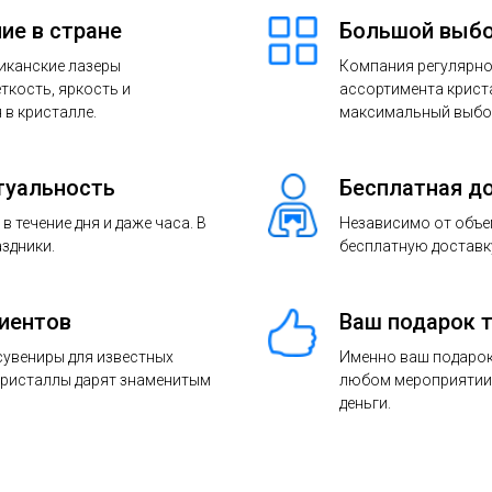
ие в стране
Большой выбо
иканские лазеры
Компания регулярно
ткость, яркость и
ассортимента крист
в кристалле.
максимальный выбо
туальность
Бесплатная д
 течение дня и даже часа. В
Независимо от объе
аздники.
бесплатную доставку
лиентов
Ваш подарок 
 сувениры для известных
Именно ваш подарок
Кристаллы дарят знаменитым
любом мероприятии.
деньги.