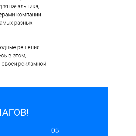
для начальника,
терами компании
 самых разных
одные решения.
сь в этом,
я своей рекламной
ШАГОВ!
05